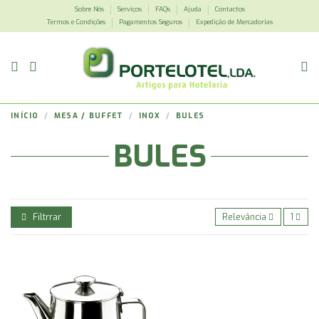
Sobre Nós
Serviços
FAQs
Ajuda
Contactos
Termos e Condições
Pagamentos Seguros
Expedição de Mercadorias
INÍCIO
MESA / BUFFET
INOX
BULES
BULES
Filtrrar
Relevância
1
BULE INOX