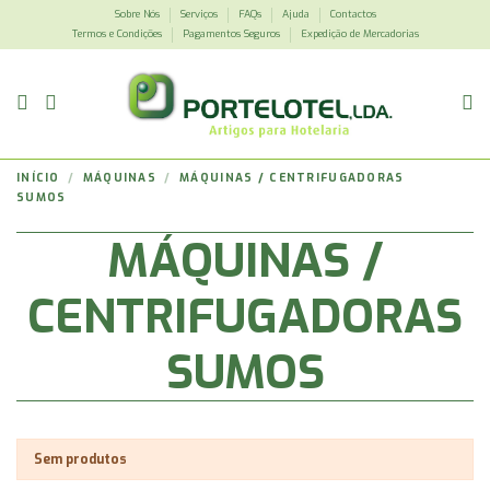
Sobre Nós
Serviços
FAQs
Ajuda
Contactos
Termos e Condições
Pagamentos Seguros
Expedição de Mercadorias
INÍCIO
MÁQUINAS
MÁQUINAS / CENTRIFUGADORAS
SUMOS
MÁQUINAS /
CENTRIFUGADORAS
SUMOS
Sem produtos