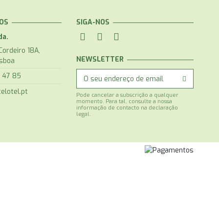
OS
SIGA-NOS
da.
Cordeiro 18A,
NEWSLETTER
isboa
1 47 85
elotel.pt
Pode cancelar a subscrição a qualquer
momento. Para tal, consulte a nossa
informação de contacto na declaração
legal.