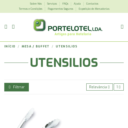
Sobre Nós
Serviços
FAQs
Ajuda
Contactos
Termos e Condições
Pagamentos Seguros
Expedição de Mercadorias
INÍCIO
MESA / BUFFET
UTENSILIOS
UTENSILIOS
Filtrrar
Relevância
1
PINÇA JUMBO