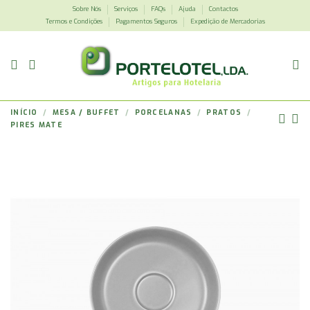
Sobre Nós
Serviços
FAQs
Ajuda
Contactos
Termos e Condições
Pagamentos Seguros
Expedição de Mercadorias
INÍCIO
MESA / BUFFET
PORCELANAS
PRATOS
PIRES MATE